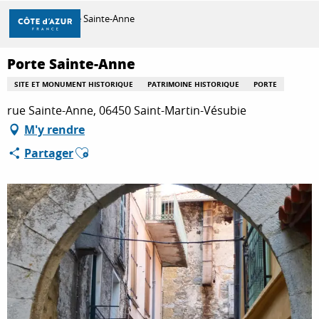
Aller
Accueil
Porte Sainte-Anne
au
contenu
principal
Porte Sainte-Anne
DÉCOUVRIR
SITE ET MONUMENT HISTORIQUE
PATRIMOINE HISTORIQUE
PORTE
rue Sainte-Anne, 06450 Saint-Martin-Vésubie
À FAIRE
M'y rendre
Ajouter aux favoris
Partager
SÉJOURNER