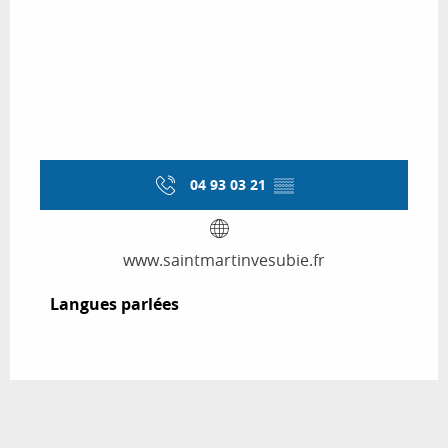
04 93 03 21
▒▒
www.saintmartinvesubie.fr
Langues parlées
Langues parlées