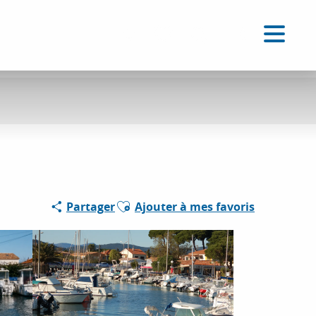
FR
Accessibilité
Recherche
Voir les favoris
Ajouter aux favoris
Partager
Ajouter à mes favoris