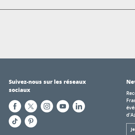
Suivez-nous sur les réseaux
Ne
sociaux
Rec
Fra
évé
d'A
J