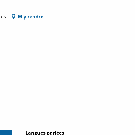
res
M'y rendre
Langues parlées
Langues parlées