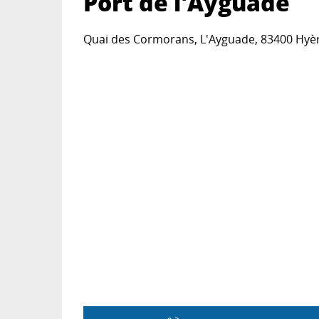
Port de l'Ayguade
Quai des Cormorans, L'Ayguade, 83400 Hyè