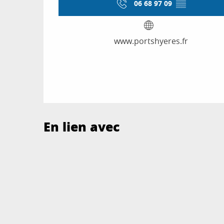
06 68 97 09
▒▒
www.portshyeres.fr
En lien avec