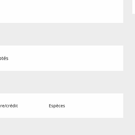
ptés
re/crédit
Espèces