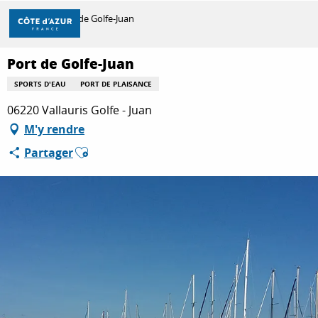
Aller
Accueil
Port de Golfe-Juan
au
contenu
principal
Port de Golfe-Juan
DÉCOUVRIR
SPORTS D'EAU
PORT DE PLAISANCE
06220 Vallauris Golfe - Juan
À FAIRE
M'y rendre
Ajouter aux favoris
Partager
SÉJOURNER