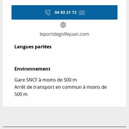
04 93 21 72
▒▒
leportdegolfejuan.com
Langues parlées
Langues parlées
Environnement
Environnement
Gare SNCF à moins de 500 m
Arrêt de transport en commun à moins de
500 m