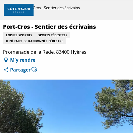
Aller
Accueil
Port-Cros - Sentier des écrivains
au
contenu
principal
Port-Cros - Sentier des écrivains
DÉCOUVRIR
LOISIRS SPORTIFS
SPORTS PÉDESTRES
ITINÉRAIRE DE RANDONNÉE PÉDESTRE
À FAIRE
Promenade de la Rade, 83400 Hyères
M'y rendre
Ajouter aux favoris
Partager
SÉJOURNER