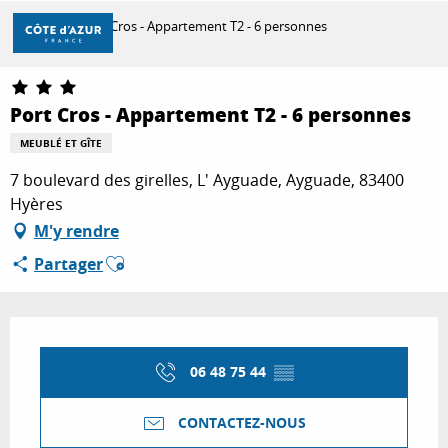
Aller
Accueil
Port Cros - Appartement T2 - 6 personnes
au
contenu
principal
DÉCOUVRIR
Port Cros - Appartement T2 - 6 personnes
MEUBLÉ ET GÎTE
À FAIRE
7 boulevard des girelles, L' Ayguade, Ayguade, 83400
Hyères
M'y rendre
SÉJOURNER
Ajouter aux favoris
Partager
Ouverture et coordonnées
06 48 75 44
▒▒
CONTACTEZ-NOUS