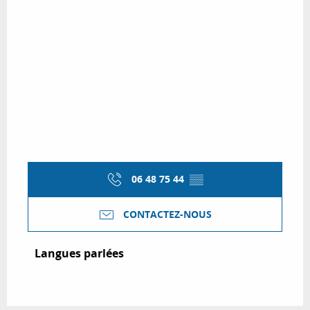
06 48 75 44
▒▒
CONTACTEZ-NOUS
Langues parlées
Langues parlées