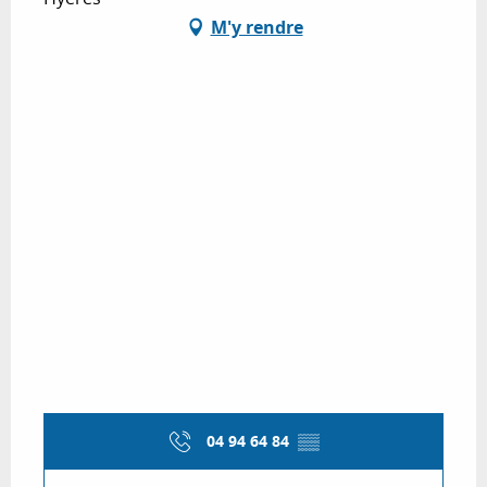
M'y rendre
04 94 64 84
▒▒