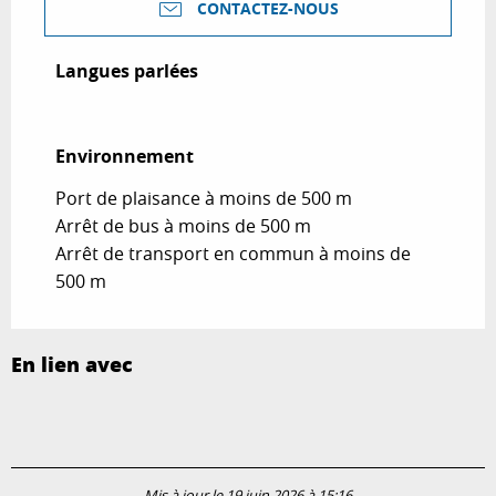
CONTACTEZ-NOUS
Langues parlées
Langues parlées
Environnement
Environnement
Port de plaisance à moins de 500 m
Arrêt de bus à moins de 500 m
Arrêt de transport en commun à moins de
500 m
En lien avec
Mis à jour le 19 juin 2026 à 15:16