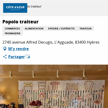
Aller
Accueil
Popolo traiteur
au
contenu
principal
Popolo traiteur
DÉCOUVRIR
COMMERCES
ALIMENTATION
EPICERIE / SUPÉRETTE
TRAITEUR
FROMAGERIE
À FAIRE
2740 avenue Alfred Decugis, L'Ayguade, 83400 Hyères
M'y rendre
Ajouter aux favoris
Partager
SÉJOURNER