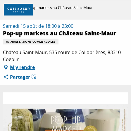
Aller
Accueil
Pop-up markets au Château Saint-Maur
au
contenu
principal
Samedi 15 août de 18:00 à 23:00
DÉCOUVRIR
Pop-up markets au Château Saint-Maur
MANIFESTATIONS COMMERCIALES
À FAIRE
Château Saint-Maur, 535 route de Collobrières, 83310
Cogolin
M'y rendre
SÉJOURNER
Ajouter aux favoris
Partager