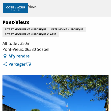
Aller
Accueil
Pont-Vieux
au
contenu
principal
Pont-Vieux
DÉCOUVRIR
SITE ET MONUMENT HISTORIQUE
PATRIMOINE HISTORIQUE
SITE ET MONUMENT HISTORIQUE CLASSÉ
À FAIRE
Altitude : 350m
Pont-Vieux, 06380 Sospel
M'y rendre
SÉJOURNER
Ajouter aux favoris
Partager