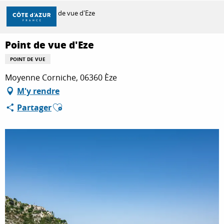
Aller
Accueil
Point de vue d'Eze
au
contenu
principal
Point de vue d'Eze
DÉCOUVRIR
POINT DE VUE
Moyenne Corniche, 06360 Èze
À FAIRE
M'y rendre
Ajouter aux favoris
Partager
SÉJOURNER