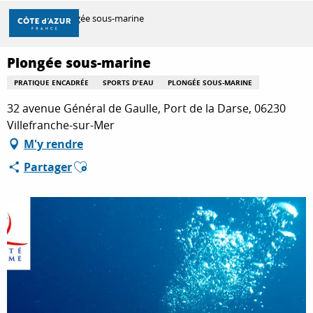
Aller
Accueil
Plongée sous-marine
au
contenu
principal
Plongée sous-marine
DÉCOUVRIR
PRATIQUE ENCADRÉE
SPORTS D'EAU
PLONGÉE SOUS-MARINE
32 avenue Général de Gaulle, Port de la Darse, 06230
À FAIRE
Villefranche-sur-Mer
M'y rendre
Ajouter aux favoris
Partager
SÉJOURNER