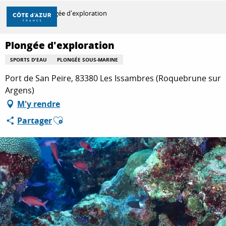
Aller
Accueil
Plongée d'exploration
au
contenu
principal
Plongée d'exploration
DÉCOUVRIR
SPORTS D'EAU
PLONGÉE SOUS-MARINE
Port de San Peïre, 83380 Les Issambres (Roquebrune sur
À FAIRE
Argens)
M'y rendre
Ajouter aux favoris
Partager
SÉJOURNER