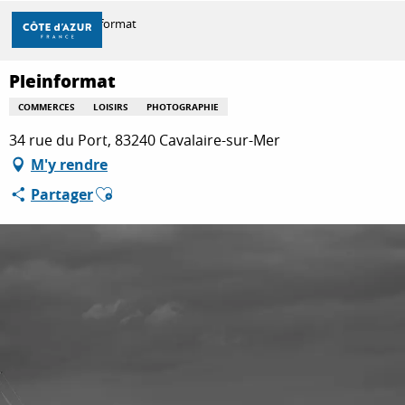
Aller
Accueil
Pleinformat
au
contenu
principal
Pleinformat
DÉCOUVRIR
COMMERCES
LOISIRS
PHOTOGRAPHIE
34 rue du Port, 83240 Cavalaire-sur-Mer
À FAIRE
M'y rendre
Ajouter aux favoris
Partager
SÉJOURNER