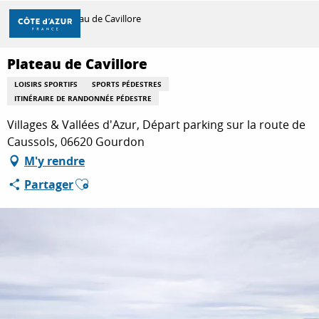
Aller
Accueil
Plateau de Cavillore
au
contenu
principal
Plateau de Cavillore
DÉCOUVRIR
LOISIRS SPORTIFS
SPORTS PÉDESTRES
ITINÉRAIRE DE RANDONNÉE PÉDESTRE
À FAIRE
Villages & Vallées d'Azur, Départ parking sur la route de
Caussols, 06620 Gourdon
M'y rendre
SÉJOURNER
Ajouter aux favoris
Partager