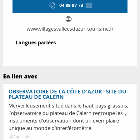
04 89 87 73
▒▒
www.villagesvalleesdazur-tourisme.fr
Langues parlées
Langues parlées
En lien avec
OBSERVATOIRE DE LA CÔTE D'AZUR - SITE DU
PLATEAU DE CALERN
Merveilleusement situé dans le haut-pays grassois,
l'observatoire du plateau de Calern regroupe les
instruments d'observation dont un exemplaire
unique au monde d'interféromètre.
Caussols