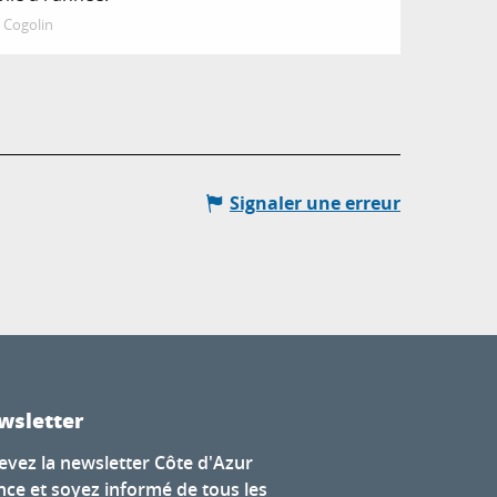
Cogolin
Signaler une erreur
wsletter
evez la newsletter Côte d'Azur
nce et soyez informé de tous les