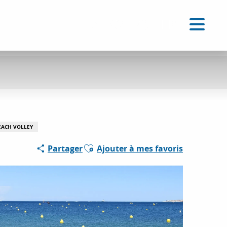
FR
Accessibilité
Recherche
Voir les favoris
EACH VOLLEY
Ajouter aux favoris
Partager
Ajouter à mes favoris