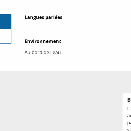
Langues parlées
Langues parlées
Environnement
Environnement
Au bord de l'eau
B
L
a
p
v