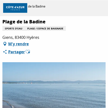
Aller
Accueil
Plage de la Badine
au
contenu
principal
Plage de la Badine
DÉCOUVRIR
SPORTS D'EAU
PLAGE / ESPACE DE BAIGNADE
Giens, 83400 Hyères
À FAIRE
M'y rendre
Ajouter aux favoris
Partager
SÉJOURNER