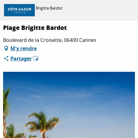
Aller
Accueil
Plage Brigitte Bardot
au
contenu
principal
Plage Brigitte Bardot
DÉCOUVRIR
Boulevard de la Croisette, 06400 Cannes
M'y rendre
À FAIRE
Ajouter aux favoris
Partager
SÉJOURNER