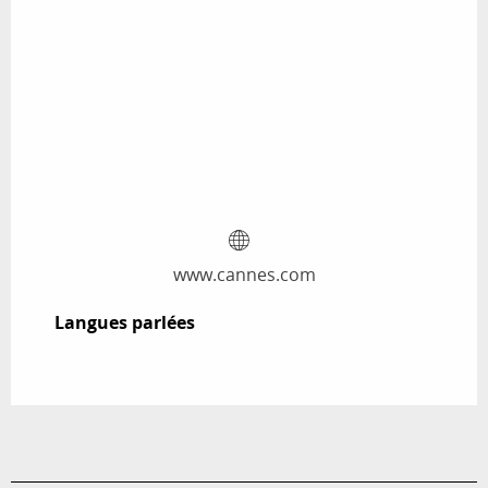
www.cannes.com
Langues parlées
Langues parlées