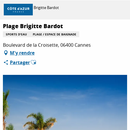
Aller
Accueil
Plage Brigitte Bardot
au
contenu
principal
Plage Brigitte Bardot
DÉCOUVRIR
SPORTS D'EAU
PLAGE / ESPACE DE BAIGNADE
Boulevard de la Croisette, 06400 Cannes
À FAIRE
M'y rendre
Ajouter aux favoris
Partager
SÉJOURNER