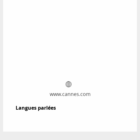
www.cannes.com
Langues parlées
Langues parlées