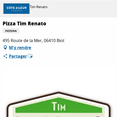
Aller
Accueil
Pizza Tim Renato
au
contenu
principal
Pizza Tim Renato
DÉCOUVRIR
PIZZERIA
495 Route de la Mer, 06410 Biot
À FAIRE
M'y rendre
Ajouter aux favoris
Partager
SÉJOURNER