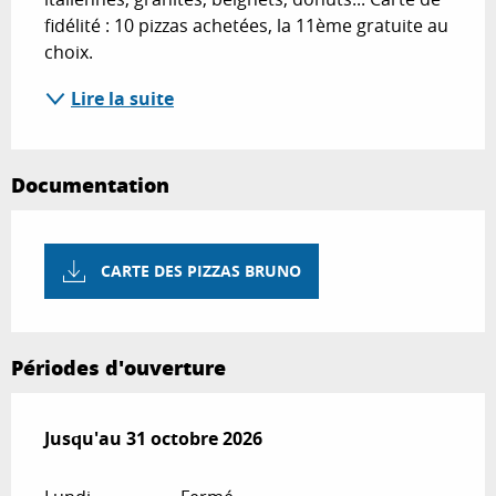
fidélité : 10 pizzas achetées, la 11ème gratuite au 
choix.
Lire la suite
Documentation
CARTE DES PIZZAS BRUNO
Périodes d'ouverture
Du
Jusqu'au
1 avril 2026
31 octobre 2026
au
31 octobre 2026