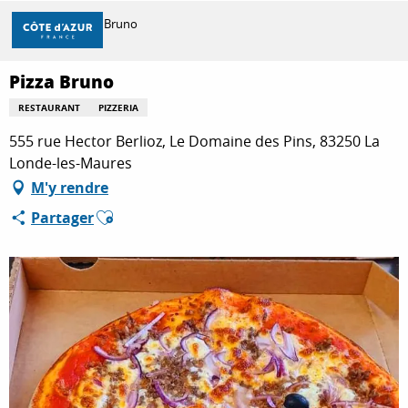
Aller
Accueil
Pizza Bruno
au
contenu
principal
Pizza Bruno
DÉCOUVRIR
RESTAURANT
PIZZERIA
555 rue Hector Berlioz, Le Domaine des Pins, 83250 La
À FAIRE
Londe-les-Maures
M'y rendre
Ajouter aux favoris
Partager
SÉJOURNER