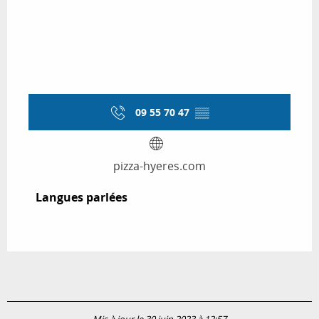
09 55 70 47
▒▒
pizza-hyeres.com
Langues parlées
Langues parlées