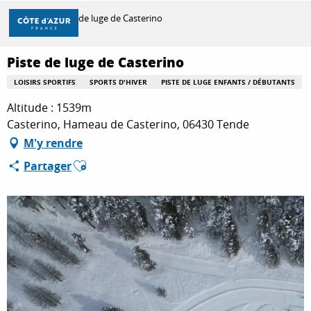
Aller
Accueil
Piste de luge de Casterino
au
contenu
principal
Piste de luge de Casterino
DÉCOUVRIR
LOISIRS SPORTIFS
SPORTS D'HIVER
PISTE DE LUGE ENFANTS / DÉBUTANTS
Altitude : 1539m
À FAIRE
Casterino, Hameau de Casterino, 06430 Tende
M'y rendre
Ajouter aux favoris
Partager
SÉJOURNER