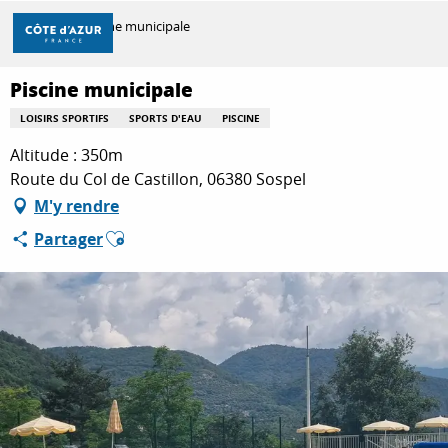
Aller
Accueil
Piscine municipale
au
contenu
principal
Piscine municipale
DÉCOUVRIR
LOISIRS SPORTIFS
SPORTS D'EAU
PISCINE
Altitude : 350m
À FAIRE
Route du Col de Castillon, 06380 Sospel
M'y rendre
Ajouter aux favoris
Partager
SÉJOURNER