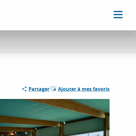
FR
Accessibilité
Recherche
Voir les favoris
Ajouter aux favoris
Partager
Ajouter à mes favoris