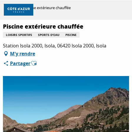
Aller
Accueil
Piscine extérieure chauffée
au
contenu
principal
Piscine extérieure chauffée
DÉCOUVRIR
LOISIRS SPORTIFS
SPORTS D'EAU
PISCINE
Station Isola 2000, Isola, 06420 Isola 2000, Isola
À FAIRE
M'y rendre
Ajouter aux favoris
Partager
SÉJOURNER