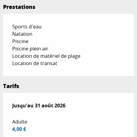
Prestations
Sports d'eau
Natation
Piscine
Piscine plein air
Location de matériel de plage
Location de transat
Tarifs
Du
Jusqu'au
29 juin 2026
31 août 2026
au
31 août 2026
Adulte
4,00 €