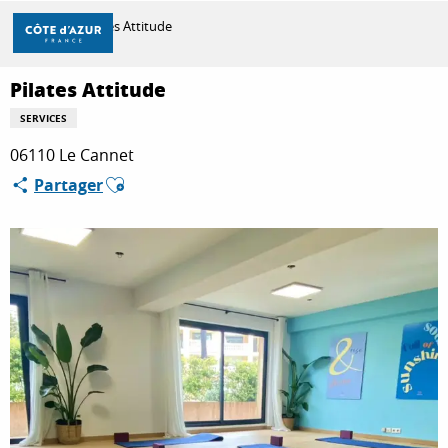
Aller
Accueil
Pilates Attitude
au
contenu
principal
Pilates Attitude
DÉCOUVRIR
SERVICES
06110 Le Cannet
À FAIRE
Ajouter aux favoris
Partager
SÉJOURNER