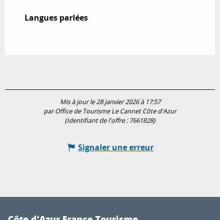
Langues parlées
Langues parlées
Mis à jour le 28 janvier 2026 à 17:57
par Office de Tourisme Le Cannet Côte d'Azur
(Identifiant de l'offre :
7661828
)
Signaler une erreur
Côte d'Azur France Tourisme