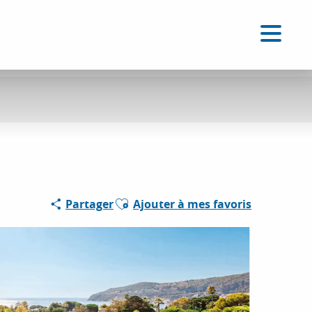
FR
Accessibilité
Recherche
Voir les favoris
Ajouter aux favoris
Partager
Ajouter à mes favoris