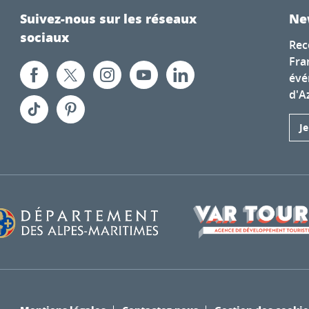
Suivez-nous sur les réseaux
Ne
sociaux
Rec
Fra
évé
d'A
J