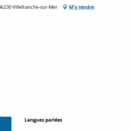
6230 Villefranche-sur-Mer
M'y rendre
Langues parlées
Langues parlées