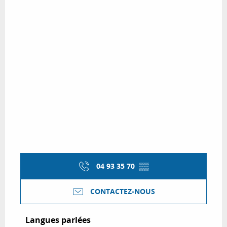
04 93 35 70
▒▒
CONTACTEZ-NOUS
Langues parlées
Langues parlées