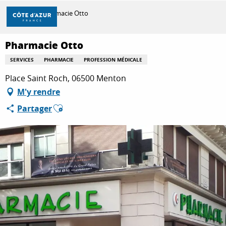
Aller
Accueil
Pharmacie Otto
au
contenu
principal
Pharmacie Otto
DÉCOUVRIR
SERVICES
PHARMACIE
PROFESSION MÉDICALE
Place Saint Roch, 06500 Menton
À FAIRE
M'y rendre
Ajouter aux favoris
Partager
SÉJOURNER