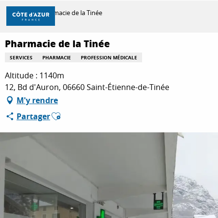
Aller
Accueil
Pharmacie de la Tinée
au
contenu
principal
Pharmacie de la Tinée
DÉCOUVRIR
SERVICES
PHARMACIE
PROFESSION MÉDICALE
Altitude : 1140m
À FAIRE
12, Bd d'Auron, 06660 Saint-Étienne-de-Tinée
M'y rendre
Ajouter aux favoris
Partager
SÉJOURNER