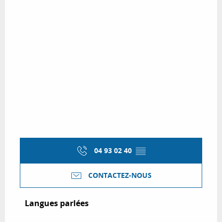
04 93 02 40
▒▒
CONTACTEZ-NOUS
Langues parlées
Langues parlées