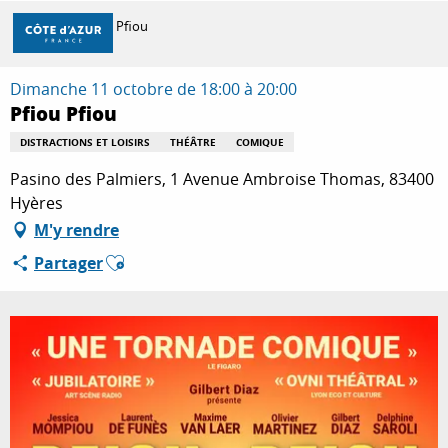
Aller
Accueil
Pfiou Pfiou
au
contenu
principal
Dimanche 11 octobre de 18:00 à 20:00
DÉCOUVRIR
Pfiou Pfiou
DISTRACTIONS ET LOISIRS
THÉÂTRE
COMIQUE
À FAIRE
Pasino des Palmiers, 1 Avenue Ambroise Thomas, 83400
Hyères
M'y rendre
SÉJOURNER
Ajouter aux favoris
Partager