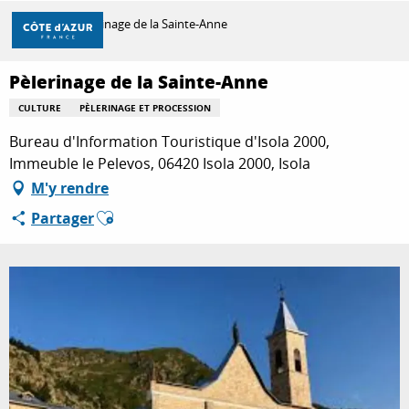
Aller
Accueil
Pèlerinage de la Sainte-Anne
au
contenu
principal
Pèlerinage de la Sainte-Anne
DÉCOUVRIR
CULTURE
PÈLERINAGE ET PROCESSION
Bureau d'Information Touristique d'Isola 2000,
À FAIRE
Immeuble le Pelevos, 06420 Isola 2000, Isola
M'y rendre
Ajouter aux favoris
Partager
SÉJOURNER