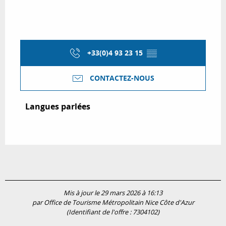
+33(0)4 93 23 15
▒▒
CONTACTEZ-NOUS
Langues parlées
Langues parlées
Mis à jour le 29 mars 2026 à 16:13
par Office de Tourisme Métropolitain Nice Côte d'Azur
(Identifiant de l'offre :
7304102
)