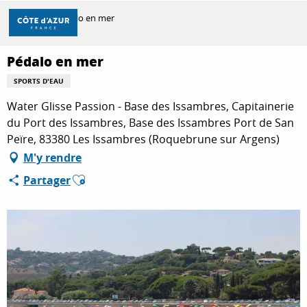
Aller
Accueil
Pédalo en mer
au
contenu
principal
Pédalo en mer
DÉCOUVRIR
SPORTS D'EAU
Water Glisse Passion - Base des Issambres, Capitainerie
À FAIRE
du Port des Issambres, Base des Issambres Port de San
Peïre, 83380 Les Issambres (Roquebrune sur Argens)
M'y rendre
SÉJOURNER
Ajouter aux favoris
Partager