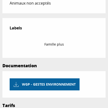
Animaux non acceptés
Offres de prestations
Labels
Labels
Famille plus
Documentation
WGP - GESTES ENVIRONNEMENT
Tarifs