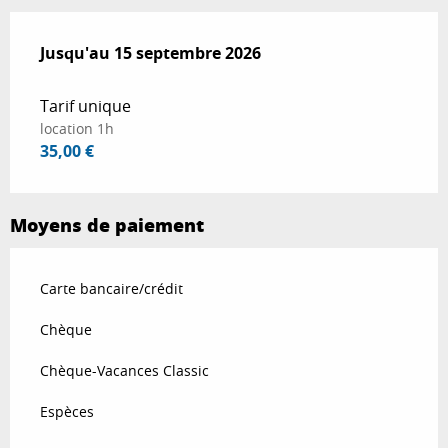
Du
Jusqu'au
15 juin 2026
15 septembre 2026
au
15 septembre 2026
Tarif unique
location 1h
35,00 €
Moyens de paiement
Carte bancaire/crédit
Chèque
Chèque-Vacances Classic
Espèces