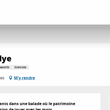
lye
MMENTÉE
ÉCRITURE
res
M'y rendre
pants dans une balade où le patrimoine 
sion de jouer avec les mots.