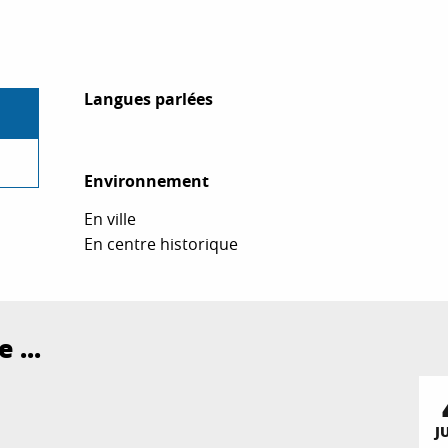
Langues parlées
Langues parlées
Environnement
Environnement
En ville
En centre historique
 ...
J