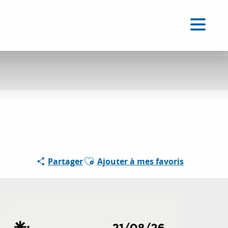
FR
Accessibilité
Recherche
Voir les favoris
Ajouter aux favoris
Partager
Ajouter à mes favoris