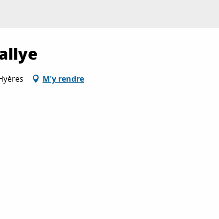
allye
 Hyères
M'y rendre