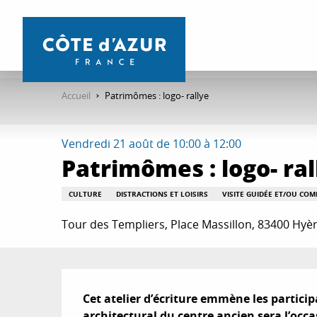
Aller
au
contenu
principal
Accueil
Patrimômes : logo- rallye
Vendredi 21 août de 10:00 à 12:00
Patrimômes : logo- ral
CULTURE
DISTRACTIONS ET LOISIRS
VISITE GUIDÉE ET/OU CO
Tour des Templiers, Place Massillon, 83400 Hyè
Description
Cet atelier d’écriture emmène les partici
architectural du centre ancien sera l’occa