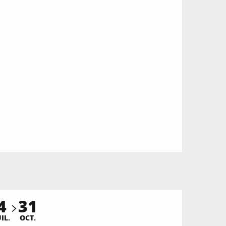
4
31
UIL.
OCT.