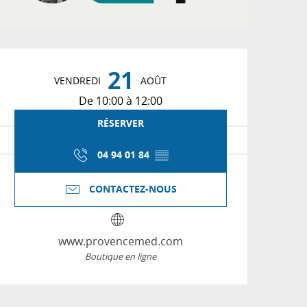
Ouverture et coordon
21
VENDREDI
AOÛT
De 10:00 à 12:00
RÉSERVER
04 94 01 84
▒▒
CONTACTEZ-NOUS
www.provencemed.com
Boutique en ligne