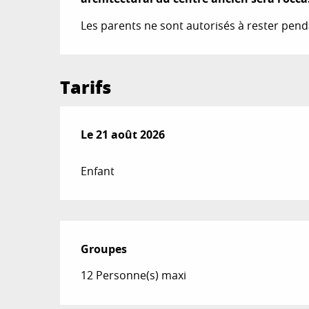
Les parents ne sont autorisés à rester pendan
Tarifs
Le
Le
21 août 2026
21 août 2026
Enfant
Groupes
Groupes
12 Personne(s) maxi