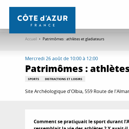
Aller
au
contenu
principal
Accueil
Patrimômes : athlètes et gladiateurs
Mercredi 26 août de 10:00 à 12:00
Patrimômes : athlètes
SPORTS
DISTRACTIONS ET LOISIRS
Site Archéologique d'Olbia, 559 Route de l'Alm
Description
Comment se pratiquait le sport durant l’
ressemblait la vie des athlètes ? Y avait-