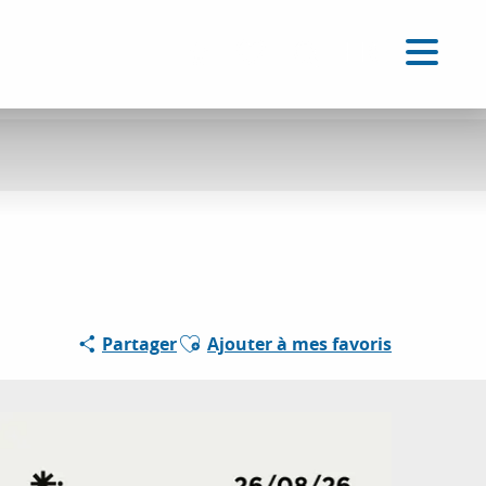
FR
Accessibilité
Recherche
Voir les favoris
Ajouter aux favoris
Partager
Ajouter à mes favoris