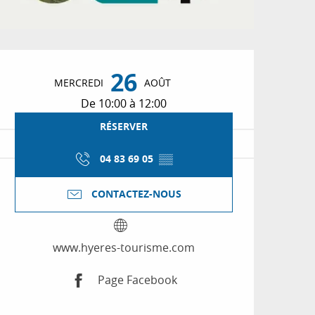
Ouverture et coordon
26
MERCREDI
AOÛT
De 10:00 à 12:00
RÉSERVER
04 83 69 05
▒▒
CONTACTEZ-NOUS
www.hyeres-tourisme.com
Page Facebook