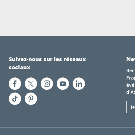
Suivez-nous sur les réseaux
Ne
sociaux
Rec
Fra
évé
d'A
J