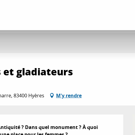
 et gladiateurs
anarre, 83400 Hyères
M'y rendre
Antiquité ? Dans quel monument ? À quoi 
il une place pour les femmes ?