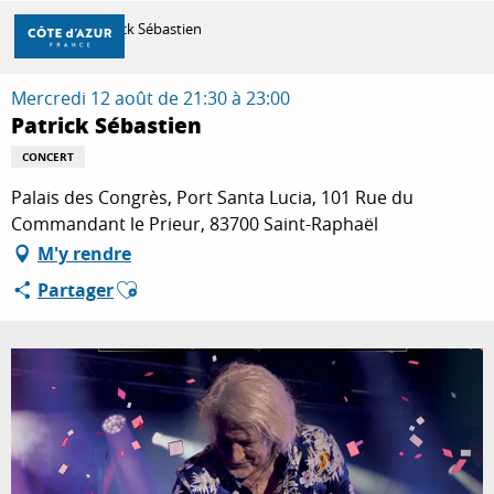
Aller
Accueil
Patrick Sébastien
au
contenu
principal
Mercredi 12 août de 21:30 à 23:00
DÉCOUVRIR
Patrick Sébastien
CONCERT
À FAIRE
Palais des Congrès, Port Santa Lucia, 101 Rue du
Commandant le Prieur, 83700 Saint-Raphaël
M'y rendre
SÉJOURNER
Ajouter aux favoris
Partager