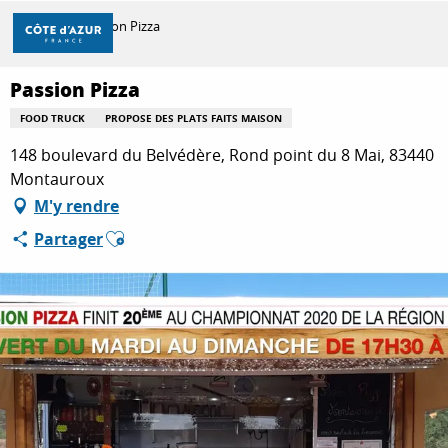
Aller
Accueil
Passion Pizza
au
contenu
principal
Passion Pizza
DÉCOUVRIR
FOOD TRUCK
PROPOSE DES PLATS FAITS MAISON
148 boulevard du Belvédère, Rond point du 8 Mai, 83440
À FAIRE
Montauroux
M'y rendre
Ajouter aux favoris
Partager
SÉJOURNER