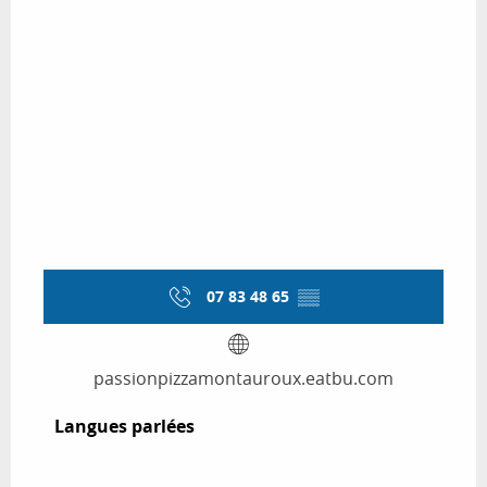
07 83 48 65
▒▒
passionpizzamontauroux.eatbu.com
Langues parlées
Langues parlées