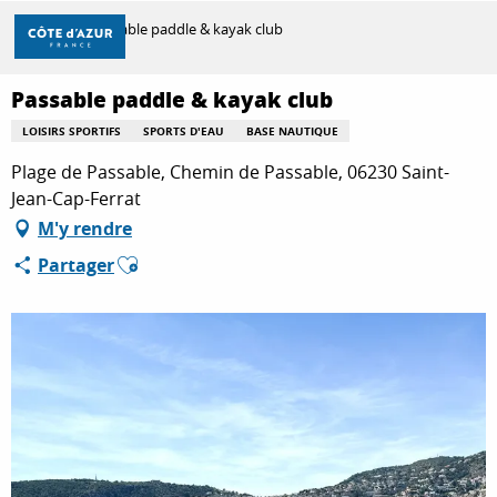
Aller
Accueil
Passable paddle & kayak club
au
contenu
principal
Passable paddle & kayak club
DÉCOUVRIR
LOISIRS SPORTIFS
SPORTS D'EAU
BASE NAUTIQUE
Plage de Passable, Chemin de Passable, 06230 Saint-
À FAIRE
Jean-Cap-Ferrat
M'y rendre
Ajouter aux favoris
Partager
SÉJOURNER