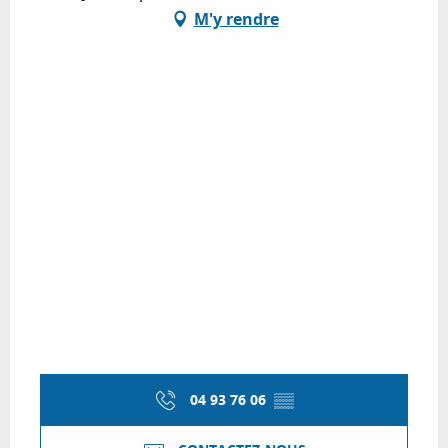
M'y rendre
04 93 76 06
▒▒