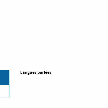
Langues parlées
Langues parlées