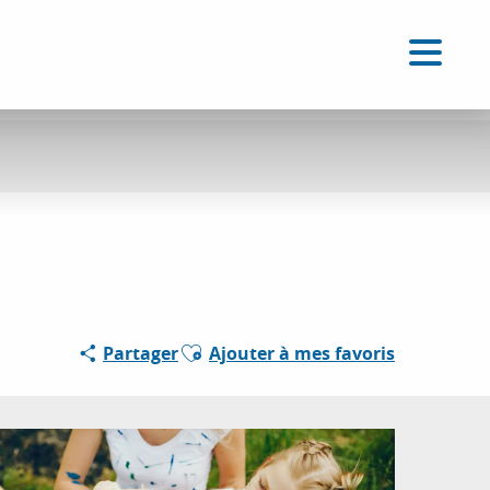
FR
Accessibilité
Recherche
Voir les favoris
Ajouter aux favoris
Partager
Ajouter à mes favoris