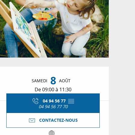
Ouverture et coordon
8
SAMEDI
AOÛT
De 09:00 à 11:30
04 94 56 77
▒▒
04 94 56 77 70
CONTACTEZ-NOUS