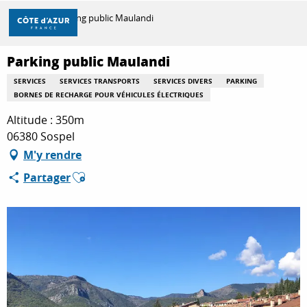
Aller
Accueil
Parking public Maulandi
au
contenu
principal
Parking public Maulandi
DÉCOUVRIR
SERVICES
SERVICES TRANSPORTS
SERVICES DIVERS
PARKING
BORNES DE RECHARGE POUR VÉHICULES ÉLECTRIQUES
À FAIRE
Altitude : 350m
06380 Sospel
M'y rendre
SÉJOURNER
Ajouter aux favoris
Partager