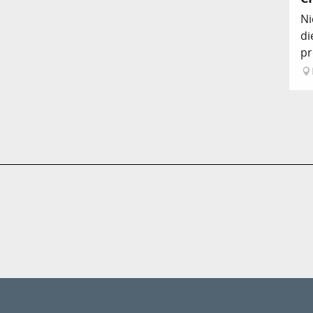
Ni
di
pr