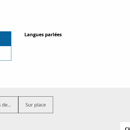
Langues parlées
Langues parlées
 de...
Sur place
C