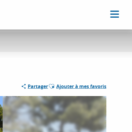
FR
Accessibilité
Recherche
Voir les favoris
Ajouter aux favoris
Partager
Ajouter à mes favoris