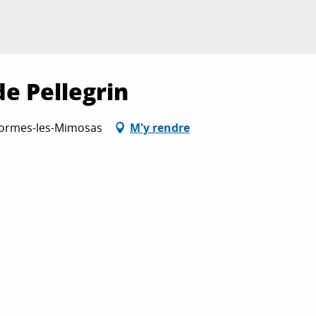
de Pellegrin
 Bormes-les-Mimosas
M'y rendre