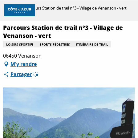
Aller
Accueil
Parcours Station de trail n°3 - Village de Venanson - vert
au
contenu
principal
Parcours Station de trail n°3 - Village de
DÉCOUVRIR
Venanson - vert
LOISIRS SPORTIFS
SPORTS PÉDESTRES
ITINÉRAIRE DE TRAIL
À FAIRE
06450 Venanson
M'y rendre
Ajouter aux favoris
Partager
SÉJOURNER