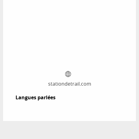
stationdetrail.com
Langues parlées
Langues parlées