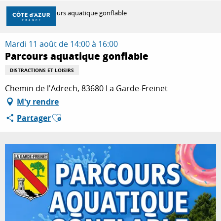
Aller
Accueil
Parcours aquatique gonflable
au
contenu
principal
Mardi 11 août de 14:00 à 16:00
DÉCOUVRIR
Parcours aquatique gonflable
DISTRACTIONS ET LOISIRS
À FAIRE
Chemin de l'Adrech, 83680 La Garde-Freinet
M'y rendre
Ajouter aux favoris
Partager
SÉJOURNER