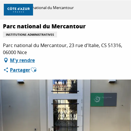
Aller
Accueil
Parc national du Mercantour
au
contenu
principal
Parc national du Mercantour
DÉCOUVRIR
INSTITUTIONS ADMINISTRATIVES
Parc national du Mercantour, 23 rue d'Italie, CS 51316,
À FAIRE
06000 Nice
M'y rendre
Ajouter aux favoris
Partager
SÉJOURNER