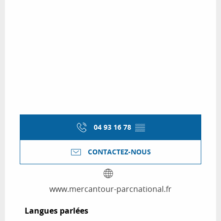
04 93 16 78
▒▒
CONTACTEZ-NOUS
www.mercantour-parcnational.fr
Langues parlées
Langues parlées