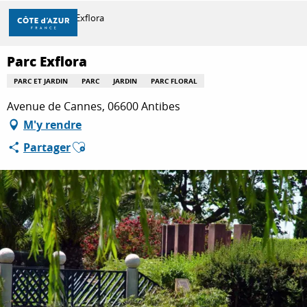
Aller
Accueil
Parc Exflora
au
contenu
principal
Parc Exflora
DÉCOUVRIR
PARC ET JARDIN
PARC
JARDIN
PARC FLORAL
Avenue de Cannes, 06600 Antibes
À FAIRE
M'y rendre
Ajouter aux favoris
Partager
SÉJOURNER