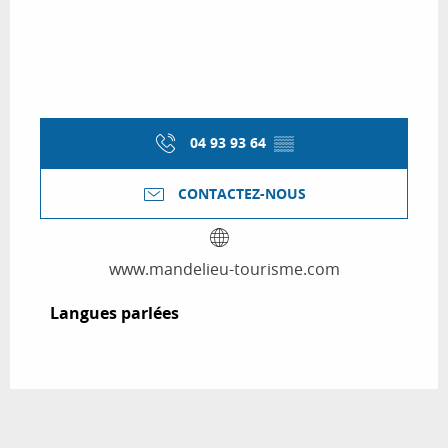
04 93 93 64
▒▒
CONTACTEZ-NOUS
www.mandelieu-tourisme.com
Langues parlées
Langues parlées