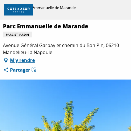
Aller
Accueil
Parc Emmanuelle de Marande
au
contenu
principal
Parc Emmanuelle de Marande
DÉCOUVRIR
PARC ET JARDIN
Avenue Général Garbay et chemin du Bon Pin, 06210
À FAIRE
Mandelieu-La Napoule
M'y rendre
Ajouter aux favoris
Partager
SÉJOURNER