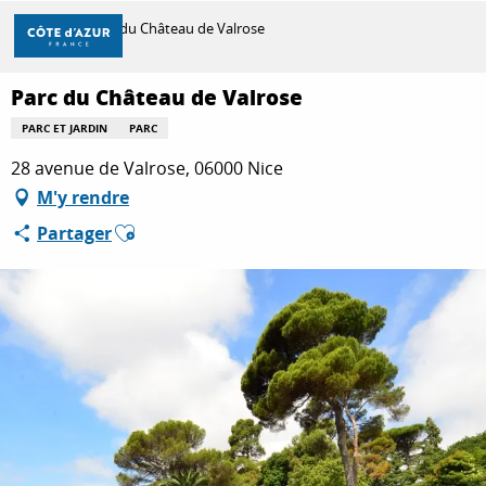
Aller
Accueil
Parc du Château de Valrose
au
contenu
principal
Parc du Château de Valrose
DÉCOUVRIR
PARC ET JARDIN
PARC
28 avenue de Valrose, 06000 Nice
À FAIRE
M'y rendre
Ajouter aux favoris
Partager
SÉJOURNER