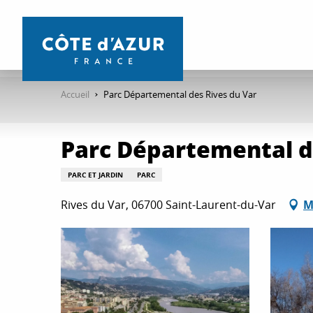
Aller
au
contenu
principal
Accueil
Parc Départemental des Rives du Var
Parc Départemental d
PARC ET JARDIN
PARC
Rives du Var, 06700 Saint-Laurent-du-Var
M