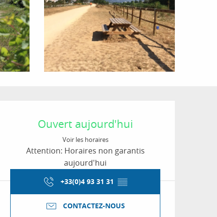
Ouverture et coordon
Ouvert aujourd'hui
Voir les horaires
Attention: Horaires non garantis
aujourd'hui
+33(0)4 93 31 31
▒▒
CONTACTEZ-NOUS