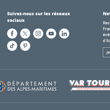
Suivez-nous sur les réseaux
Ne
sociaux
Rec
Fra
évé
d'A
J