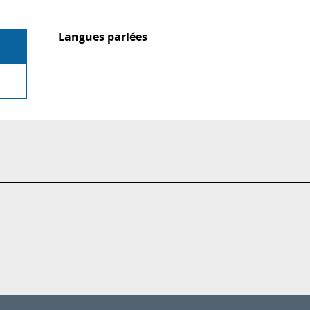
Langues parlées
Langues parlées