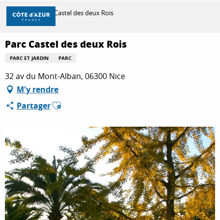
Aller
Accueil
Parc Castel des deux Rois
au
contenu
principal
Parc Castel des deux Rois
DÉCOUVRIR
PARC ET JARDIN
PARC
32 av du Mont-Alban, 06300 Nice
À FAIRE
M'y rendre
Ajouter aux favoris
Partager
SÉJOURNER