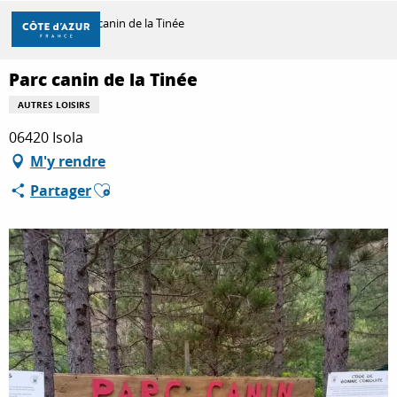
Aller
Accueil
Parc canin de la Tinée
au
contenu
principal
Parc canin de la Tinée
DÉCOUVRIR
AUTRES LOISIRS
06420 Isola
À FAIRE
M'y rendre
Ajouter aux favoris
Partager
SÉJOURNER