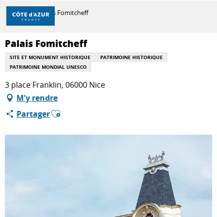
Aller
Accueil
Palais Fomitcheff
au
contenu
principal
Palais Fomitcheff
DÉCOUVRIR
SITE ET MONUMENT HISTORIQUE
PATRIMOINE HISTORIQUE
PATRIMOINE MONDIAL UNESCO
À FAIRE
3 place Franklin, 06000 Nice
M'y rendre
Ajouter aux favoris
Partager
SÉJOURNER