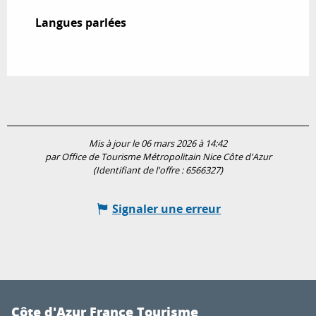
Langues parlées
Langues parlées
Mis à jour le 06 mars 2026 à 14:42
par Office de Tourisme Métropolitain Nice Côte d'Azur
(Identifiant de l'offre :
6566327
)
Signaler une erreur
Côte d'Azur France Tourisme