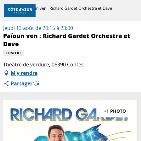
Aller
Accueil
Païoun ven : Richard Gardet Orchestra et Dave
au
contenu
principal
Jeudi 13 août de 20:15 à 23:00
DÉCOUVRIR
Païoun ven : Richard Gardet Orchestra et
Dave
À FAIRE
CONCERT
Théâtre de verdure, 06390 Contes
M'y rendre
SÉJOURNER
Ajouter aux favoris
Partager
+1 PHOTO