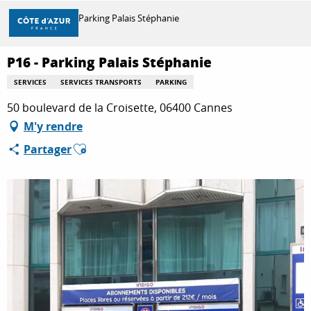
Aller
Accueil
P16 - Parking Palais Stéphanie
au
contenu
principal
P16 - Parking Palais Stéphanie
DÉCOUVRIR
SERVICES
SERVICES TRANSPORTS
PARKING
50 boulevard de la Croisette, 06400 Cannes
À FAIRE
M'y rendre
Ajouter aux favoris
Partager
SÉJOURNER