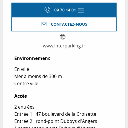
09 70 14 01
▒▒
CONTACTEZ-NOUS
www.interparking.fr
Environnement
Environnement
En ville
Mer à moins de 300 m
Centre ville
Accès
Accès
2 entrées
Entrée 1 : 47 boulevard de la Croisette
Entrée 2 : rond-point Duboys d'Angers